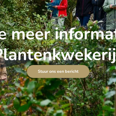
e meer informat
Plantenkwekerij
Stuur ons een bericht