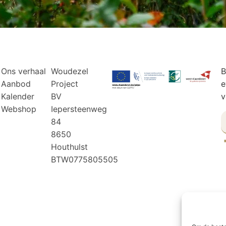
Ons verhaal
Woudezel
B
Aanbod
Project
e
Kalender
BV
v
Webshop
Iepersteenweg
84
8650
Houthulst
BTW0775805505