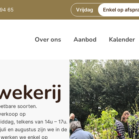
 94 65
Vrijdag
Enkel op afspr
Over ons
Aanbod
Kalender
wekerij
etbare soorten.
 verkoop op
dag, telkens van 14u – 17u.
li en augustus zijn we in de
 werken we enkel op