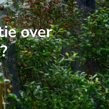
ie over
?