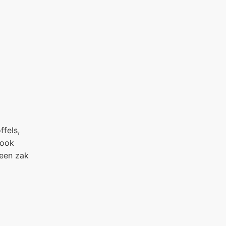
fels,
 ook
 een zak