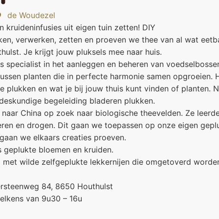
de Woudezel
 kruideninfusies uit eigen tuin zetten! DIY
en, verwerken, zetten en proeven we thee van al wat eetbaa
lst. Je krijgt jouw pluksels mee naar huis.
 specialist in het aanleggen en beheren van voedselbossen
ussen planten die in perfecte harmonie samen opgroeien. Hi
e plukken en wat je bij jouw thuis kunt vinden of planten. 
deskundige begeleiding bladeren plukken.
 naar China op zoek naar biologische theevelden. Ze leerde
eren en drogen. Dit gaan we toepassen op onze eigen gepl
 gaan we elkaars creaties proeven.
s geplukte bloemen en kruiden.
et wilde zelfgeplukte lekkernijen die omgetoverd worden
ersteenweg 84, 8650 Houthulst
elkens van 9u30 – 16u