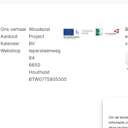
Ons verhaal
Woudezel
B
Aanbod
Project
e
Kalender
BV
v
Webshop
Iepersteenweg
84
8650
Houthulst
BTW0775805505
Om de beste
informatie o
deze techno