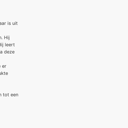
r is uit
. Hij
j leert
Na deze
 er
ukte
 tot een