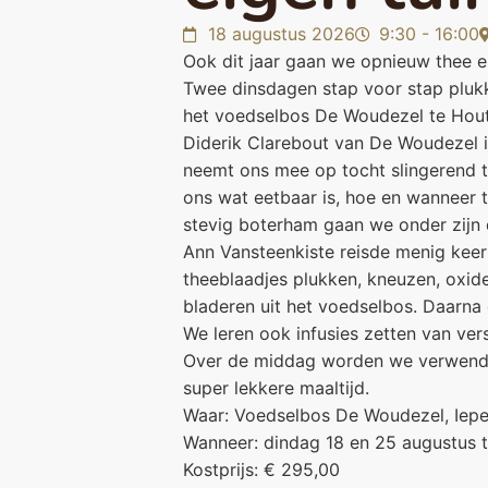
18 augustus 2026
9:30 - 16:00
Ook dit jaar gaan we opnieuw thee en
Twee dinsdagen stap voor stap plukk
het voedselbos De Woudezel te Houthu
Diderik Clarebout van De Woudezel is
neemt ons mee op tocht slingerend t
ons wat eetbaar is, hoe en wanneer t
stevig boterham gaan we onder zijn 
Ann Vansteenkiste reisde menig keer
theeblaadjes plukken, kneuzen, oxid
bladeren uit het voedselbos. Daarna
We leren ook infusies zetten van ver
Over de middag worden we verwend m
super lekkere maaltijd.
Waar: Voedselbos De Woudezel, Iep
Wanneer: dindag 18 en 25 augustus t
Kostprijs: € 295,00